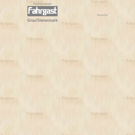
Partnerverein
Besucher
Graz/Steiermark