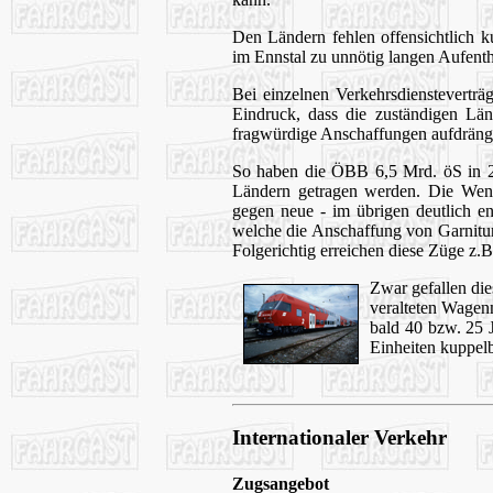
Den Ländern fehlen offensichtlich k
im Ennstal zu unnötig langen Aufenth
Bei einzelnen Verkehrsdiensteverträ
Eindruck, dass die zuständigen Län
fragwürdige Anschaffungen aufdräng
So haben die ÖBB 6,5 Mrd. öS in 2
Ländern getragen werden. Die Wend
gegen neue - im übrigen deutlich en
welche die Anschaffung von Garnituren
Folgerichtig erreichen diese Züge z
Zwar gefallen die
veralteten Wagenm
bald 40 bzw. 25 J
Einheiten kuppel
Internationaler Verkehr
Zugsangebot