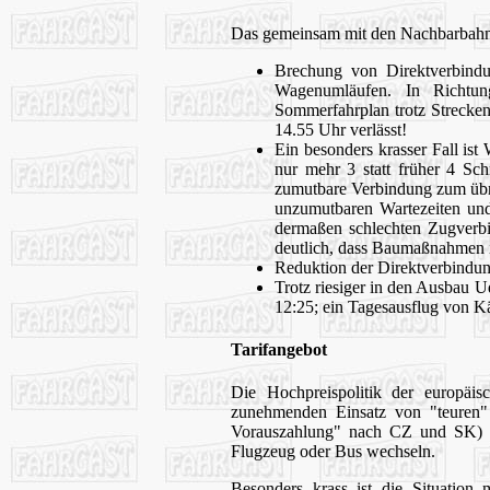
Das gemeinsam mit den Nachbarbahnen 
Brechung von Direktverbind
Wagenumläufen. In Richtun
Sommerfahrplan trotz Strecken
14.55 Uhr verlässt!
Ein besonders krasser Fall ist
nur mehr 3 statt früher 4 Sc
zumutbare Verbindung zum übri
unzumutbaren Wartezeiten und
dermaßen schlechten Zugverbin
deutlich, dass Baumaßnahmen im
Reduktion der Direktverbindu
Trotz riesiger in den Ausbau U
12:25; ein Tagesausflug von K
Tarifangebot
Die Hochpreispolitik der europäis
zunehmenden Einsatz von "teuren
Vorauszahlung" nach CZ und SK) u
Flugzeug oder Bus wechseln.
Besonders krass ist die Situatio