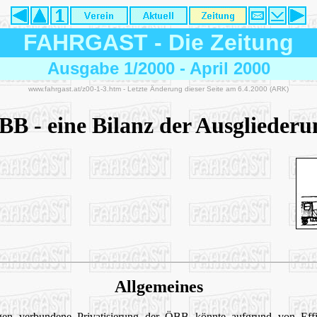
FAHRGAST
-
Die Zeitung
Ausgabe 1/2000 - April 2000
www.fahrgast.at/z00-1-3.htm - Letzte Änderung dieser Seite am 6.4.2000 (ARK)
BB - eine Bilanz der Ausgliederu
Allgemeines
gen verbundene Privatisierung der ÖBB könnte aufgrund von Effiz