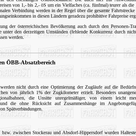
sen von 1,- bis 2,- öS um ein Vielfaches (ca. fünfmal) teurer als die I
ionalen Verbindung werden in der Regel über die gesamte Fahrtstrec
rungseinkommen in diesen Ländern geradezu prohibitive Fahrpreise erg
ng der österreichischen Bevölkerung auch durch den Personen-Trans
fe unter den derzeitigen Umständen (fehlende Konkurrenz durch nichts
assen werden.
den ÖBB-Absatzbereich
werden nicht durch eine Optimierung der Zugläufe auf die Bedürfn
chen von jährlich 1% der Zugkilometer erzielt. Besonders unange
onalbahnen, die Unsitte unregelmäßiger, von einem leicht mer
n und die ohne Rücksicht auf Zusammenhänge im Angebotsgefü
von Spätverbindungen.
n bzw. zwischen Stockerau und Absdorf-Hippersdorf wurden Haltestel