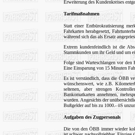
Erweiterung des Kundenkreises entge
Tarifmaßnahmen
Statt einer Entbürokratisierung m
Fahrkarten herabgesetzt, Fahrtunter
während sich das als Ersatz angeprie
Extrem kundenfeindlich ist die Abs
Stammkunden um ihr Geld und um ein
Folge sind Warteschlangen vor den F
Eine Einsparung von 15 Minuten Fah
Es ist verständlich, dass die ÖBB 
wünschenswert, wie z.B. Kilometerb
seltenen, aber strengen Kontro
Bankomatkarten annehmen, mehrsprac
wurden. Angesichts der unübersichtl
Bußgelder auf bis zu 1000.- öS unzu
Aufgaben des Zugpersonals
Die von den ÖBB immer wieder kolpo
ist schwer nachvollziehbar. Einzige