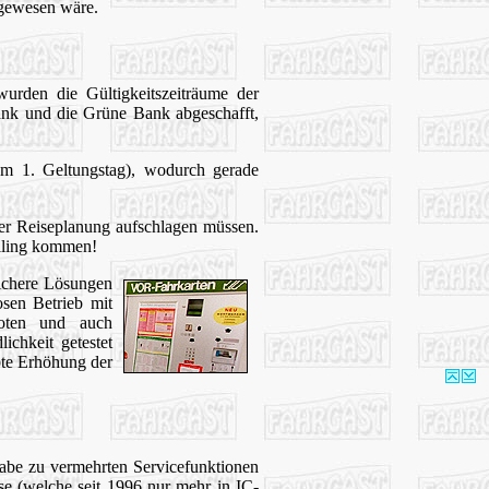
 gewesen wäre.
urden die Gültigkeitszeiträume der
bank und die Grüne Bank abgeschafft,
dem 1. Geltungstag), wodurch gerade
der Reiseplanung aufschlagen müssen.
lling kommen!
ichere Lösungen
sen Betrieb mit
noten und auch
ichkeit getestet
bte Erhöhung der
abe zu vermehrten Servicefunktionen
se (welche seit 1996 nur mehr in IC-