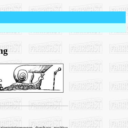
ng
ienzsteigerungen durchaus positive