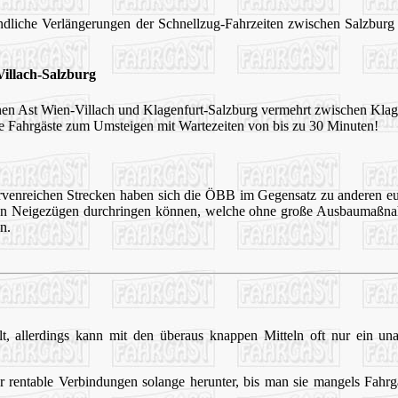
dliche Verlängerungen der Schnellzug-Fahrzeiten zwischen Salzbur
illach-Salzburg
inen Ast Wien-Villach und Klagenfurt-Salzburg vermehrt zwischen Klag
le Fahrgäste zum Umsteigen mit Wartezeiten von bis zu 30 Minuten!
urvenreichen Strecken haben sich die ÖBB im Gegensatz zu anderen eur
n Neigezügen durchringen können, welche ohne große Ausbaumaßna
n.
, allerdings kann mit den überaus knappen Mitteln oft nur ein una
 rentable Verbindungen solange herunter, bis man sie mangels Fahrgä