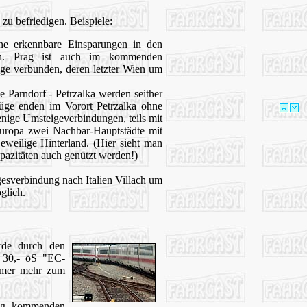
zu befriedigen. Beispiele:
e erkennbare Einsparungen in den
gen. Prag ist auch im kommenden
Züge verbunden, deren letzter Wien um
ke Parndorf - Petrzalka werden seither
züge enden im Vorort Petrzalka ohne
ige Umsteigeverbindungen, teils mit
uropa zwei Nachbar-Hauptstädte mit
eweilige Hinterland. (Hier sieht man
pazitäten auch genützt werden!)
gesverbindung nach Italien Villach um
glich.
urde durch den
 30,- öS "EC-
immer mehr zum
dung kommenden