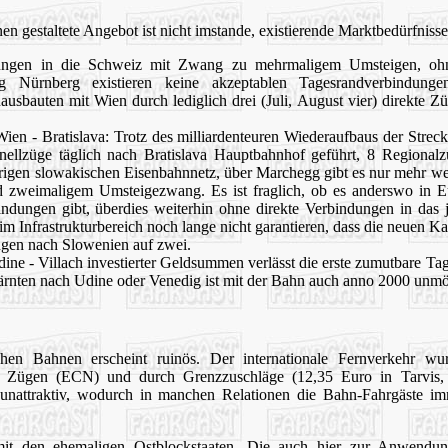
gestaltete Angebot ist nicht imstande, existierende Marktbedürfnisse 
ungen in die Schweiz mit Zwang zu mehrmaligem Umsteigen, ohn
g Nürnberg existieren keine akzeptablen Tagesrandverbindun
ausbauten mit Wien durch lediglich drei (Juli, August vier) direkte 
 Wien - Bratislava: Trotz des milliardenteuren Wiederaufbaus der Strec
hnellzüge täglich nach Bratislava Hauptbahnhof geführt, 8 Regional
gen slowakischen Eisenbahnnetz, über Marchegg gibt es nur mehr wen
 zweimaligem Umsteigezwang. Es ist fraglich, ob es anderswo in E
dungen gibt, überdies weiterhin ohne direkte Verbindungen in das j
 Infrastrukturbereich noch lange nicht garantieren, dass die neuen Ka
ngen nach Slowenien auf zwei.
dine - Villach investierter Geldsummen verlässt die erste zumutbare Ta
ärnten nach Udine oder Venedig ist mit der Bahn auch anno 2000 unmö
chen Bahnen erscheint ruinös. Der internationale Fernverkehr w
" Zügen (ECN) und durch Grenzzuschläge (12,35 Euro in Tarvis,
nattraktiv, wodurch in manchen Relationen die Bahn-Fahrgäste 
n mit den ehemaligen Ostblockstaaten. Die auch hier zur Anwen