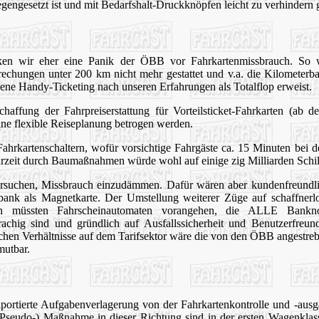
gengesetzt ist und mit Bedarfshalt-Druckknöpfen leicht zu verhindern
erken wir eher eine Panik der ÖBB vor Fahrkartenmissbrauch. So w
brechungen unter 200 km nicht mehr gestattet und v.a. die Kilometer
sene Handy-Ticketing nach unseren Erfahrungen als Totalflop erweist.
chaffung der Fahrpreiserstattung für Vorteilsticket-Fahrkarten (ab 
e flexible Reiseplanung betrogen werden.
ahrkartenschaltern, wofür vorsichtige Fahrgäste ca. 15 Minuten bei 
rzeit durch Baumaßnahmen würde wohl auf einige zig Milliarden Schi
versuchen, Missbrauch einzudämmen.
Dafür wären aber kundenfreundl
ank als Magnetkarte. Der Umstellung weiterer Züge auf schaffnerlo
llen müssten Fahrscheinautomaten vorangehen, die ALLE Bank
hig sind und gründlich auf Ausfallssicherheit und Benutzerfreundl
ichen Verhältnisse auf dem Tarifsektor wäre die von den ÖBB angestre
mutbar.
rtierte Aufgabenverlagerung von der Fahrkartenkontrolle und -ausg
 (Pseudo-) Maßnahme in dieser Richtung sind in der ersten Wagenklas