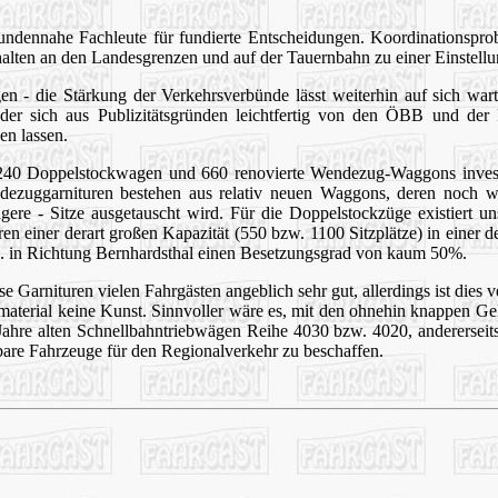
undennahe Fachleute für fundierte Entscheidungen. Koordinationspro
alten an den Landesgrenzen und auf der Tauernbahn zu einer Einstellu
gen - die Stärkung der Verkehrsverbünde lässt weiterhin auf sich war
der sich aus Publizitätsgründen leichtfertig von den ÖBB und der 
en lassen.
40 Doppelstockwagen und 660 renovierte Wendezug-Waggons investie
ezuggarnituren bestehen aus relativ neuen Waggons, deren noch wei
gere - Sitze ausgetauscht wird. Für die Doppelstockzüge existiert uns
 einer derart großen Kapazität (550 bzw. 1100 Sitzplätze) in einer de
.B. in Richtung Bernhardsthal einen Besetzungsgrad von kaum 50%.
se Garnituren vielen Fahrgästen angeblich sehr gut, allerdings ist dies 
aterial keine Kunst. Sinnvoller wäre es, mit den ohnehin knappen Geld
ahre alten Schnellbahntriebwägen Reihe 4030 bzw. 4020, andererseits 
bare Fahrzeuge für den Regionalverkehr zu beschaffen.