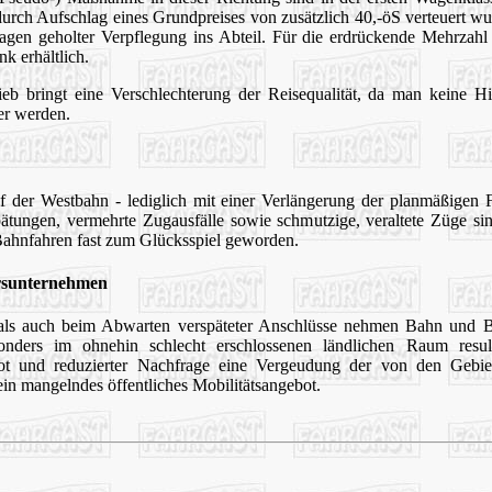
ch Aufschlag eines Grundpreises von zusätzlich 40,-öS verteuert wu
en geholter Verpflegung ins Abteil. Für die erdrückende Mehrzahl d
k erhältlich.
eb bringt eine Verschlechterung der Reisequalität, da man keine 
er werden.
uf der Westbahn - lediglich mit einer Verlängerung der planmäßigen 
ätungen, vermehrte Zugausfälle sowie schmutzige, veraltete Züge si
 Bahnfahren fast zum Glücksspiel geworden.
rsunternehmen
, als auch beim Abwarten verspäteter Anschlüsse nehmen Bahn und B
onders im ohnehin schlecht erschlossenen ländlichen Raum resul
ot und reduzierter Nachfrage eine Vergeudung der von den Gebiet
 ein mangelndes öffentliches Mobilitätsangebot.