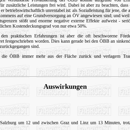
 zusätzliche Leistungen frei wird. Dabei ist aber zu beachten, dass
 er betriebswirtschaftlich unrentabel ist:
als Sozialleistung für jene, die
kommens auf eine Grundversorgung an ÖV angewiesen sind; und weil d
tsgrenzen stößt und enorme negative externe Effekte aufweist - ser
ftlichen Kostendeckungsgrad von nur etwa 50%.
den praktischen Erfahrungen ist aber die oft beschworene Förd
t festgeschrieben worden. Dies kann gerade bei den ÖBB an sinkend
 zurückgegangen sind.
 die ÖBB immer mehr aus der Fläche zurück und verlagern Transp
Auswirkungen
alzburg um 12 und zwischen Graz und Linz um 13 Minuten, trotz te