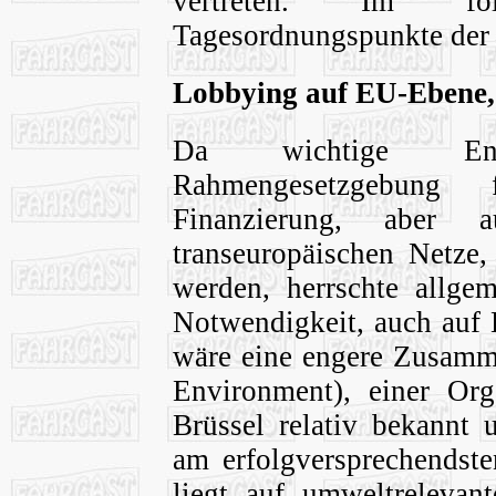
vertreten. Im fol
Tagesordnungspunkte der 
Lobbying auf EU-Ebene, 
Da wichtige Ent
Rahmengesetzgebung f
Finanzierung, aber 
transeuropäischen Netze,
werden, herrschte allge
Notwendigkeit, auch auf 
wäre eine engere Zusamm
Environment), einer Org
Brüssel relativ bekannt 
am erfolgversprechends
liegt auf umweltrelevant