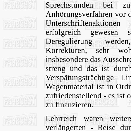
Sprechstunden bei zu
Anhörungsverfahren vor d
Unterschriftenaktione
erfolgreich gewesen 
Deregulierung werde
Korrekturen, sehr wo
insbesondere das Ausschre
streng und das ist durc
Verspätungsträchtige L
Wagenmaterial ist in Ord
zufriedenstellend - es ist 
zu finanzieren.
Lehrreich waren weite
verlängerten - Reise du