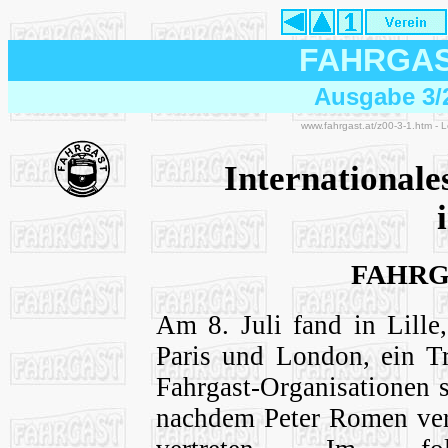
FAHRGA
Ausgabe 3/2
www.fahrgast.at/z00-3-1.htm - 
International
FAHRGA
Am 8. Juli fand in Lill
Paris und London, ein Tr
Fahrgast-Organisationen
nachdem Peter Romen ver