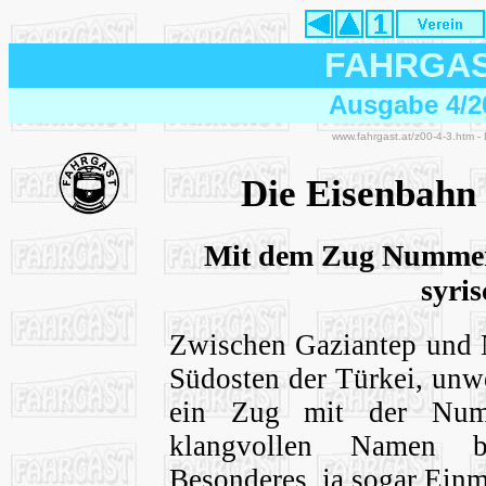
FAHRGA
Ausgabe 4/2
www.fahrgast.at/z00-4-3.htm -
Die Eisenbahn 
Mit dem Zug Nummer 
syri
Zwischen Gaziantep und 
Südosten der Türkei, unwe
ein Zug mit der Num
klangvollen Namen b
Besonderes, ja sogar Einma