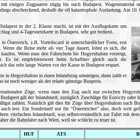
 mit einigen Zugpaaren zügig bis nach Budapest. Wagenmaterial u
lerdings abschreckend, deshalb die oft katastrophale Auslastung. Am 10
dapest in der 2. Klasse macht, ist mit der Ausflugskarte um
hlag und 4-Tagesnetzkarte in Budapest, sehr gut bedient.
in Österreich, z.B. Vorteilscard in unterschiedlicher Form, erst
e. Wenn die Reise mehr als vier Tage dauert, lohnt es sich, die
u kaufen. Wenn man den Fahrschein bis Hegyeshalom vorzeigt,
t. Es ist empfehlenswert beim Schaffner gleich auch die
ich das sehr lange Warten vor der Kasse in Budapest erspart.
nn in Hegyeshalom in einen Inlandszug umsteigen, dann zahlt er
s ist noch weniger als der relativ günstige Buspreis.
 internationalen Züge, wenn man den Zug auch nur zwischen Hegyes
udapest gilt der Inlandstarif, zuzüglich Zuschläge für Eurocity oder I
älligst zahlen. Natürlich gilt dies für Züge über Hegyeshalom nach Bra
 auch leer. Ein Sondertarif nur für "Österreicher" also, doch weit ge
ren vierfachen Inlandstarif, was selbstverständlich zur Fahrt mit d
er die Bahnfahrt nach Wien, weil sie schlicht zu teuer ist.
HUF
ATS
B