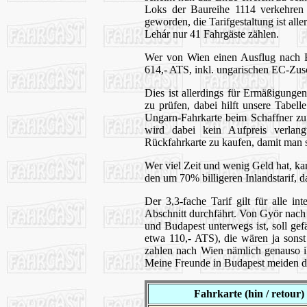
Loks der Baureihe 1114 verkehren
geworden, die Tarifgestaltung ist al
Lehár nur 41 Fahrgäste zählen.
Wer von Wien einen Ausflug nach Bu
614,- ATS, inkl. ungarischen EC-Zusc
Dies ist allerdings für Ermäßigungen 
zu prüfen, dabei hilft unsere Tabell
Ungarn-Fahrkarte beim Schaffner z
wird dabei kein Aufpreis verlang
Rückfahrkarte zu kaufen, damit man s
Wer viel Zeit und wenig Geld hat, ka
den um 70% billigeren Inlandstarif, da
Der 3,3-fache Tarif gilt für alle
Abschnitt durchfährt. Von Györ nach B
und Budapest unterwegs ist, soll gef
etwa 110,- ATS), die wären ja sonst
zahlen nach Wien nämlich genauso ih
Meine Freunde in Budapest meiden dah
Fahrkarte (hin / retour)