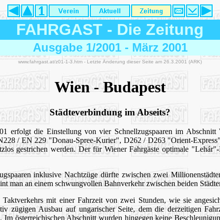
FAHRGAST
-
Die Zeitung
Ausgabe 1/2001 - März 2001
www.fahrgast.at/z01-1-3.htm - Letzte Änderung dieser Seite am 26.3.2001 (ARK)
Wien - Budapest
Städteverbindung im Abseits?
01 erfolgt die Einstellung von vier Schnellzugspaaren im Abschni
EN228 / EN 229 "Donau-Spree-Kurier", D262 / D263 "Orient-Express
atzlos gestrichen werden. Der für Wiener Fahrgäste optimale "Lehár
ugspaaren inklusive Nachtzüge dürfte zwischen zwei Millionenstädte
nt man an einem schwungvollen Bahnverkehr zwischen beiden Städten ni
s Taktverkehrs mit einer Fahrzeit von zwei Stunden, wie sie angesic
tiv zügigen Ausbau auf ungarischer Seite, dem die derzeitigen Fahr
in. Im österreichischen Abschnitt wurden hingegen keine Beschleunig