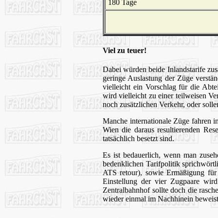
180 Tage
Viel zu teuer!
Dabei würden beide Inlandstarife zu
geringe Auslastung der Züge verstän
vielleicht ein Vorschlag für die Abt
wird vielleicht zu einer teilweisen 
noch zusätzlichen Verkehr, oder soll
Manche internationale Züge fahren in 
Wien die daraus resultierenden Res
tatsächlich besetzt sind.
Es ist bedauerlich, wenn man zuseh
bedenklichen Tarifpolitik sprichwör
ATS retour), sowie Ermäßigung für 
Einstellung der vier Zugpaare wir
Zentralbahnhof sollte doch die ras
wieder einmal im Nachhinein beweist,