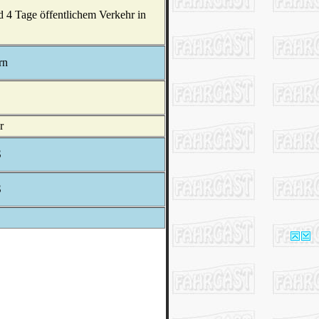
d 4 Tage öffentlichem Verkehr in
rn
r
S
S