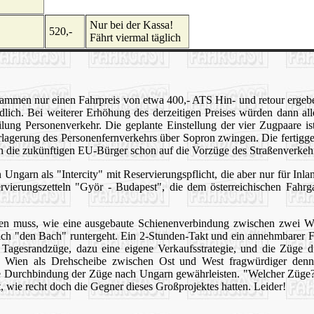
Nur bei der Kassa!
520,-
Fährt viermal täglich
sammen nur einen Fahrpreis von etwa 400,- ATS Hin- und retour ergeb
dlich. Bei weiterer Erhöhung des derzeitigen Preises würden dann al
eilung Personenverkehr. Die geplante Einstellung der vier Zugpaare ist
Verlagerung des Personenfernverkehrs über Sopron zwingen. Die fertigg
en die zukünftigen EU-Bürger schon auf die Vorzüge des Straßenverkeh
Ungarn als "Intercity" mit Reservierungspflicht, die aber nur für Inland
ervierungszetteln "Györ - Budapest", die dem österreichischen Fahrg
en muss, wie eine ausgebaute Schienenverbindung zwischen zwei Wel
tlich "den Bach" runtergeht. Ein 2-Stunden-Takt und ein annehmbarer F
Tagesrandzüge, dazu eine eigene Verkaufsstrategie, und die Züge dür
d Wien als Drehscheibe zwischen Ost und West fragwürdiger denn 
che Durchbindung der Züge nach Ungarn gewährleisten. "Welcher Züge?
 wie recht doch die Gegner dieses Großprojektes hatten. Leider!