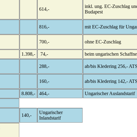
inkl. ung. EC-Zuschlag un
614,-
Budapest
816,-
mit EC-Zuschlag für Unga
700,-
ohne EC-Zuschlag
1.398,-
74,-
beim ungarischen Schaffne
288,-
ab/bis Kledering 256,- AT
160,-
ab/bis Kledering 142,- AT
8.808,-
464,-
Ungarischer Auslandstarif
Ungarischer
140,-
Inlandstarif