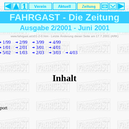
FAHRGAST
-
Die Zeitung
Ausgabe 2/2001 - Juni 2001
www.fahrgast.at/z01-2-0.htm - Letzte Änderung dieser Seite am 17.7.2001 (ARK)
1/99
2/99
3/99
4/99
1/01
2/01
3/01
4/01
5/02
1/03
2/03
3/03
4/03
Inhalt
port