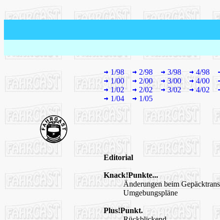
1/98
2/98
3/98
4/98
1/00
2/00
3/00
4/00
1/02
2/02
3/02
4/02
1/04
1/05
Editorial
Knack!Punkte...
Änderungen beim Gepäcktrans
Umgebungspläne
Plus!Punkt.
Rückblickend