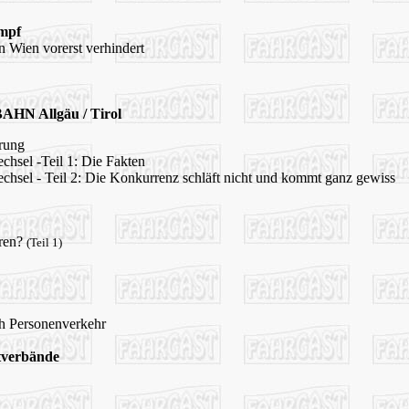
mpf
n Wien vorerst verhindert
HN Allgäu / Tirol
rung
sel -Teil 1: Die Fakten
sel - Teil 2: Die Konkurrenz schläft nicht und kommt ganz gewiss
oren?
(Teil 1)
ch Personenverkehr
tverbände