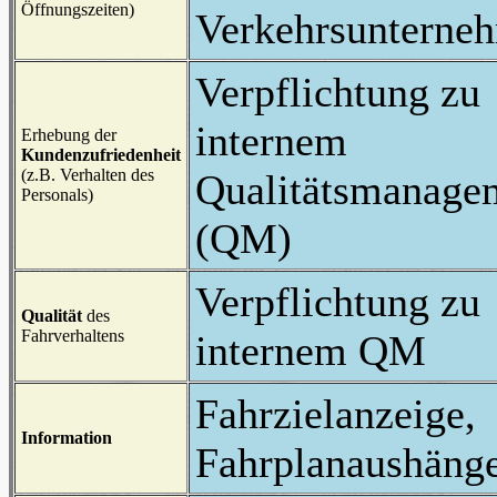
Öffnungszeiten)
Verkehrsunterne
Verpflichtung zu
internem
Erhebung der
Kundenzufriedenheit
(z.B. Verhalten des
Qualitätsmanage
Personals)
(QM)
Verpflichtung zu
Qualität
des
Fahrverhaltens
internem QM
Fahrzielanzeige,
Information
Fahrplanaushäng