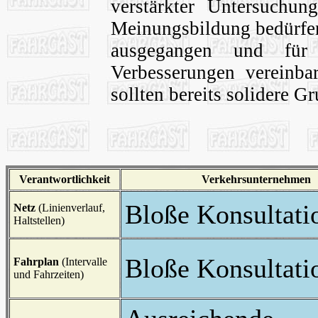
verstärkter Untersuchung
Meinungsbildung bedürfen
ausgegangen und für 
Verbesserungen vereinba
sollten bereits solidere G
Verantwortlichkeit
Verkehrsunternehmen
Bloße Konsultati
Netz
(Linienverlauf,
Haltstellen)
Bloße Konsultati
Fahrplan
(Intervalle
und Fahrzeiten)