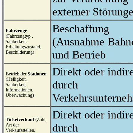
externer Störung
Beschaffung
Fahrzeuge
(Fahrzeugtyp ,
(Ausnahme Bahn
Sauberkeit,
Erhaltungszustand,
und Betrieb
Beschilderung)
Direkt oder indir
Betrieb der
Stationen
(Helligkeit,
durch
Sauberkeit,
Informationen,
Verkehrsunterne
Überwachung)
Direkt oder indir
Ticketverkauf
(Zahl,
durch
Art der
Verkaufsstellen,