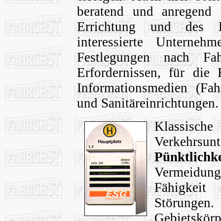
beratend und anregend 
Errichtung und des B
interessierte Unternehm
Festlegungen nach Fah
Erfordernissen, für die 
Informationsmedien (Fa
und Sanitäreinrichtungen.
Klassisch
Verkehrsu
Pünktlichk
Vermeidun
Fähigkeit
Störun
Gebietskör