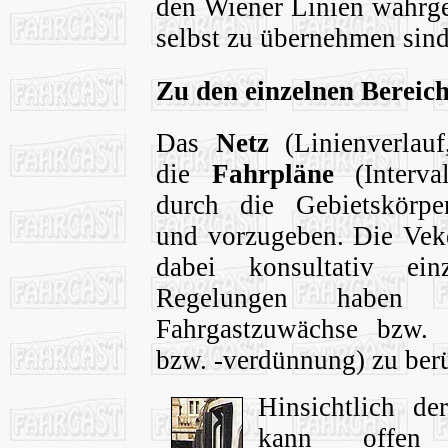
den Wiener Linien wahrg
selbst zu übernehmen sind
Zu den einzelnen Bereic
Das
Netz
(Linienverlauf
die
Fahrpläne
(Interval
durch die Gebietskörper
und vorzugeben. Die Vek
dabei konsultativ ein
Regelungen haben h
Fahrgastzuwächse bzw. -
bzw. -verdünnung) zu berü
Hinsichtlich d
kann offen