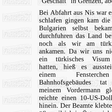
"Geschäft" in Grenzen, ab
Bei Abfahrt aus Nis war e
schlafen gingen kam die 
Bulgarien selbst beka
durchfuhren das Land be
noch als wir am türk
ankamen.
Da wir uns ni
ein türkisches Visum
hatten, hieß es ausste
einem Fensterch
Bahnhofsgebäudes ta
meinem Vordermann gl
reichte einen 10-US-Doll
hinein. Der Beamte klebt