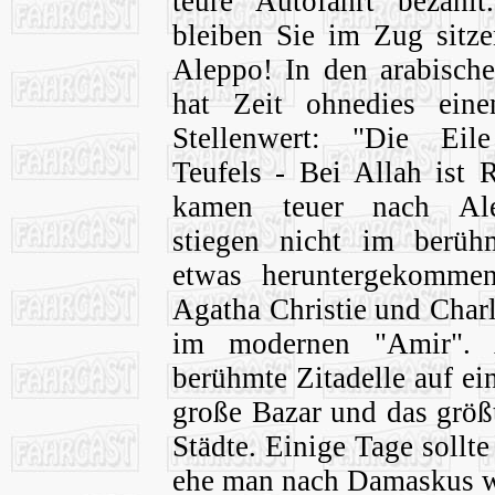
teure Autofahrt bezahl
bleiben Sie im Zug sitze
Aleppo!
In den arabisch
hat Zeit ohnedies eine
Stellenwert: "Die Eil
Teufels - Bei Allah ist 
kamen teuer nach Al
stiegen nicht im berüh
etwas heruntergekomme
Agatha Christie und Charl
im modernen "Amir". A
berühmte Zitadelle auf ei
große Bazar und das größt
Städte. Einige Tage sollt
ehe man nach Damaskus we