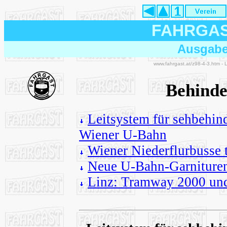
FAHRGA
Ausgabe
www.fahrgast.at/z98-4-3.htm -
Behinde
Leitsystem für sehbehind
Wiener U-Bahn
Wiener Niederflurbusse 
Neue U-Bahn-Garnituren
Linz: Tramway 2000 und