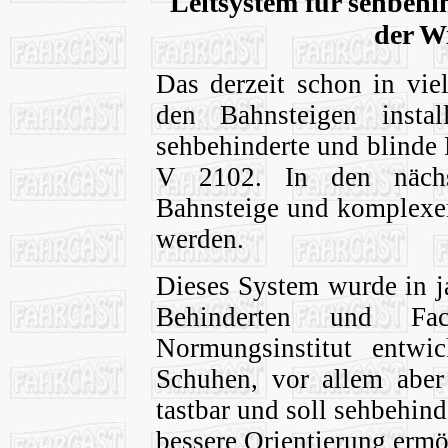
Leitsystem für sehbehi
der W
Das derzeit schon in vie
den Bahnsteigen instal
sehbehinderte und blinde
V 2102. In den nächs
Bahnsteige und komplexen
werden.
Dieses System wurde in j
Behinderten und Fach
Normungsinstitut entwi
Schuhen, vor allem aber
tastbar und soll sehbehin
bessere Orientierung ermö