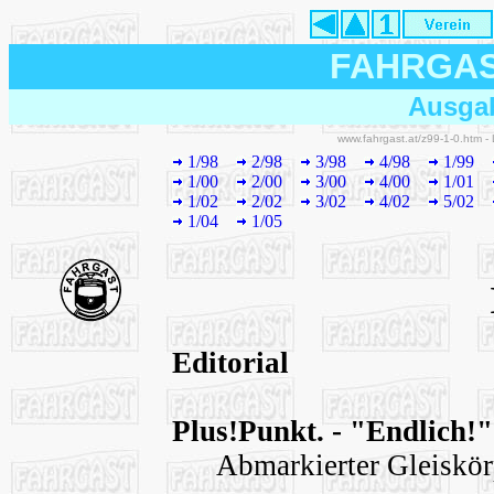
FAHRGA
Ausgab
www.fahrgast.at/z99-1-0.htm -
1/98
2/98
3/98
4/98
1/99
1/00
2/00
3/00
4/00
1/01
1/02
2/02
3/02
4/02
5/02
1/04
1/05
Editorial
Plus!Punkt. - "Endlich!"
Abmarkierter Gleiskör