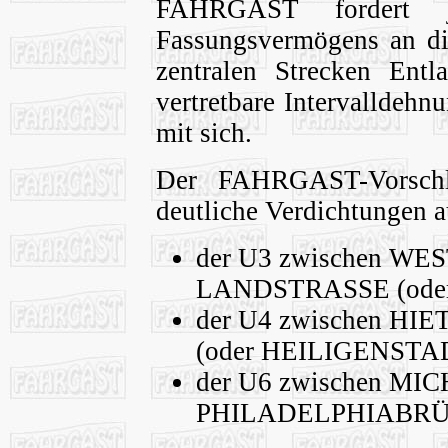
FAHRGAST fordert 
Fassungsvermögens an die
zentralen Strecken Entl
vertretbare Intervalldehn
mit sich.
Der FAHRGAST-Vorschla
deutliche Verdichtungen a
der U3 zwischen W
LANDSTRASSE (ode
der U4 zwischen H
(oder HEILIGENSTA
der U6 zwischen M
PHILADELPHIABR