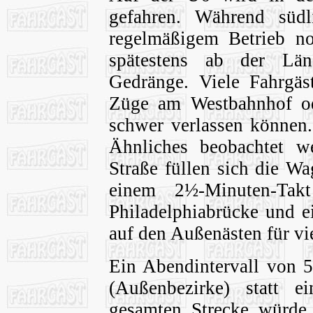
gefahren. Während südl
regelmäßigem Betrieb noc
spätestens ab der Län
Gedränge. Viele Fahrgäs
Züge am Westbahnhof od
schwer verlassen können
Ähnliches beobachtet w
Straße füllen sich die W
einem 2½-Minuten-Tak
Philadelphiabrücke und 
auf den Außenästen für vie
Ein Abendintervall von 5
(Außenbezirke) statt 
gesamten Strecke würde 