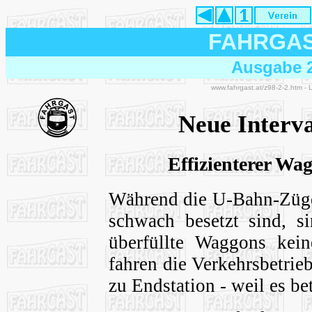
FAHRGA
Ausgabe 2
www.fahrgast.at/z98-2-2.htm -
Neue Interva
Effizienterer Wag
Während die U-Bahn-Züge
schwach besetzt sind, s
überfüllte Waggons kein
fahren die Verkehrsbetrie
zu Endstation - weil es bet