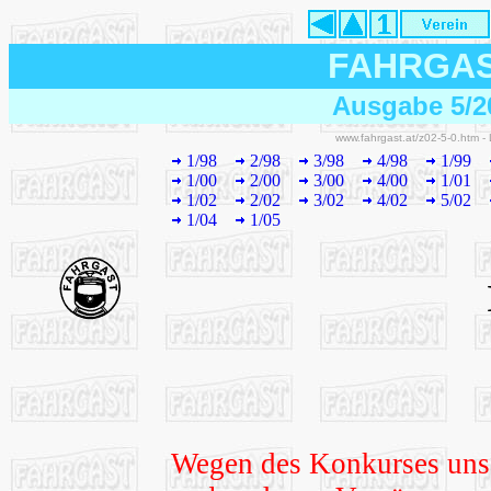
FAHRGA
Ausgabe 5/2
www.fahrgast.at/z02-5-0.htm -
1/98
2/98
3/98
4/98
1/99
1/00
2/00
3/00
4/00
1/01
1/02
2/02
3/02
4/02
5/02
1/04
1/05
Wegen des Konkurses unse