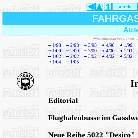
FAHRGA
Aus
www.fahrgast.at/z04-1-0.htm -
1/98
2/98
3/98
4/98
1/99
1/00
2/00
3/00
4/00
1/01
1/02
2/02
3/02
4/02
5/02
1/04
1/05
I
Editorial
Flughafenbusse im Gasslw
Neue Reihe 5022 "Desiro"