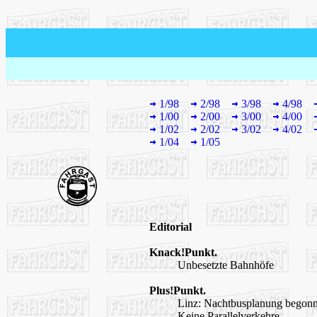
1/98
2/98
3/98
4/98
1/00
2/00
3/00
4/00
1/02
2/02
3/02
4/02
1/04
1/05
Editorial
Knack!Punkt.
Unbesetzte Bahnhöfe
Plus!Punkt.
Linz: Nachtbusplanung begon
Keine Parallelverkehre