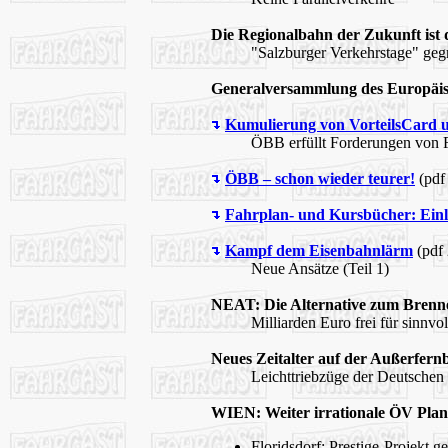
Die Regionalbahn der Zukunft ist
"Salzburger Verkehrstage" geg
Generalversammlung des Europäi
Kumulierung von VorteilsCard u
ÖBB erfüllt Forderungen v
ÖBB – schon wieder teurer!
(pdf
Fahrplan- und Kursbücher: Einl
Kampf dem Eisenbahnlärm
(pdf 
Neue Ansätze (Teil 1)
NEAT: Die Alternative zum Brenn
Milliarden Euro frei für sinnvo
Neues Zeitalter auf der Außerfer
Leichttriebzüge der Deutsche
WIEN: Weiter irrationale ÖV Plan
Floridsdorf: Prestige-Projekt 