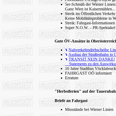
5er-Schmäh der Wiener Linien
Ganz Wien ist Kaisermühlen...
Streik im Öffentlichen Verkehr
Keine Mobilitätsprobleme in W
Streik: Fahrgast-Informationen
Super N.O.W. – PR-Spektakel 
Gute ÖV-Ansätze in Oberösterreic
Nahverkehrsdrehscheibe Li
Ausbau der Straßenbahn in 
TRANSIT NEIN DANKE!
Statements zu den Auswirkun
10 Jahre Stadtbus Vöcklabruc
FAHRGAST OÖ informiert
Erratum
"Herbstferien" auf der Tauernba
Briefe an Fahrgast
Missstände bei Wiener Linien