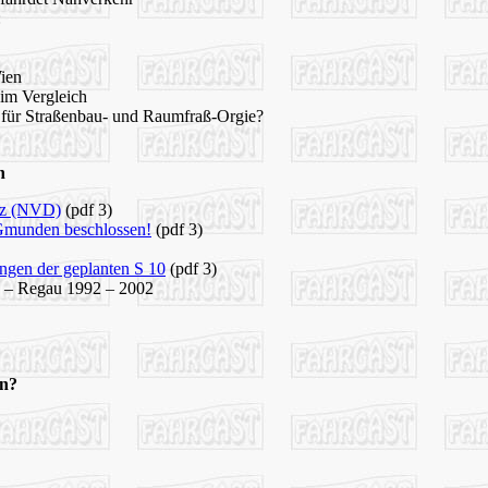
:
ien
 im Vergleich
für Straßenbau- und Raumfraß-Orgie?
h
nz (NVD)
(pdf 3)
Gmunden beschlossen!
(pdf 3)
gen der geplanten S 10
(pdf 3)
k – Regau 1992 – 2002
hn?