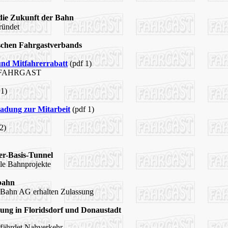
 die Zukunft der Bahn
ründet
schen Fahrgastverbands
nd Mitfahrerrabatt
(pdf 1)
on FAHRGAST
 1)
adung zur Mitarbeit
(pdf 1)
2)
er-Basis-Tunnel
lle Bahnprojekte
nbahn
n Bahn AG erhalten Zulassung
ung in Floridsdorf und Donaustadt
gefährdet Nahverkehr