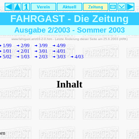
FAHRGAST
-
Die Zeitung
Ausgabe 2/2003 - Sommer 2003
www.fahrgast.at/z03-2-0.htm - Letzte Änderung dieser Seite am 25.6.2003 (ARK)
1/99
2/99
3/99
4/99
1/01
2/01
3/01
4/01
5/02
1/03
2/03
3/03
4/03
Inhalt
nen